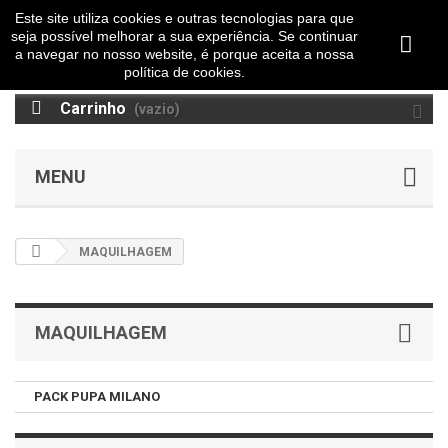
Este site utiliza cookies e outras tecnologias para que
seja possível melhorar a sua experiência. Se continuar
a navegar no nosso website, é porque aceita a nossa
política de cookies.
Carrinho
(vazio)
MENU
MAQUILHAGEM
MAQUILHAGEM
PACK PUPA MILANO