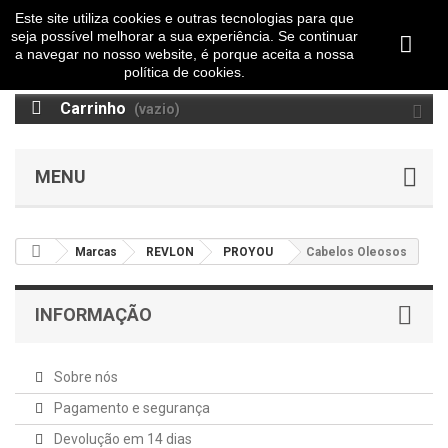
Este site utiliza cookies e outras tecnologias para que
seja possível melhorar a sua experiência. Se continuar
a navegar no nosso website, é porque aceita a nossa
política de cookies.
Carrinho
(vazio)
MENU
Marcas
REVLON
PROYOU
Cabelos Oleosos
INFORMAÇÃO
Sobre nós
Pagamento e segurança
Devolução em 14 dias