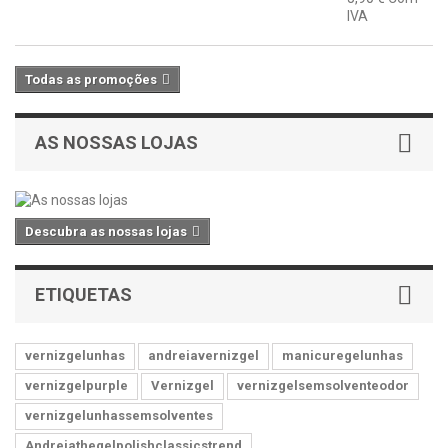
IVA
Todas as promoções
AS NOSSAS LOJAS
Descubra as nossas lojas
ETIQUETAS
vernizgelunhas
andreiavernizgel
manicuregelunhas
vernizgelpurple
Vernizgel
vernizgelsemsolventeodor
vernizgelunhassemsolventes
Andreiathegelpolishclassicstrend