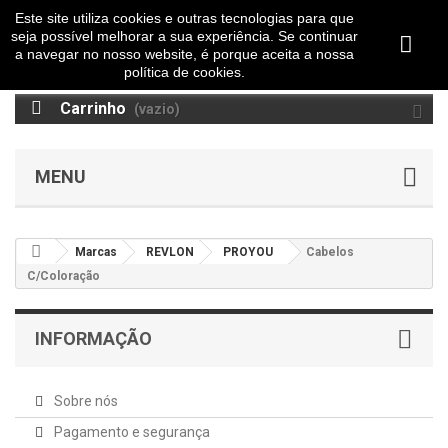
Este site utiliza cookies e outras tecnologias para que
seja possível melhorar a sua experiência. Se continuar
a navegar no nosso website, é porque aceita a nossa
política de cookies.
Carrinho
(vazio)
MENU
Marcas
REVLON
PROYOU
Cabelos
C/Coloração
INFORMAÇÃO
Sobre nós
Pagamento e segurança