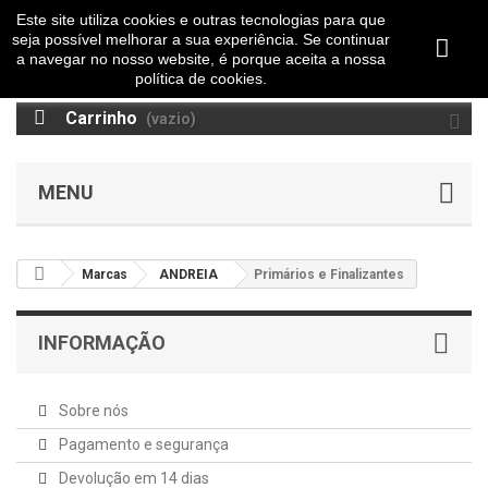
Este site utiliza cookies e outras tecnologias para que
seja possível melhorar a sua experiência. Se continuar
a navegar no nosso website, é porque aceita a nossa
política de cookies.
Carrinho
(vazio)
MENU
Marcas
ANDREIA
Primários e Finalizantes
INFORMAÇÃO
Sobre nós
Pagamento e segurança
Devolução em 14 dias