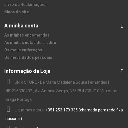
Livro de Reclamações
Mapa do site
A minha conta
As minhas encomendas
As minhas notas de crédito
Os meus endereços
Os meus dados pessoais
Informação da Loja
UNIR STORE - De Maria Madalena Sousa Fernandes |
NIF:216330432 , Av. António Sérgio, Nº578 4730-710 Vila Verde
Braga Portugal
Ligue-nos agora:
+351 253 179 335 (chamada para rede fixa
nacional)