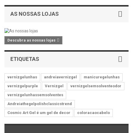
AS NOSSAS LOJAS
Descubra as nossas lojas
ETIQUETAS
vernizgelunhas
andreiavernizgel
manicuregelunhas
vernizgelpurple
Vernizgel
vernizgelsemsolventeodor
vernizgelunhassemsolventes
Andreiathegelpolishclassicstrend
Cosmic Art Gel é um gel de decor
coloracaocabelo