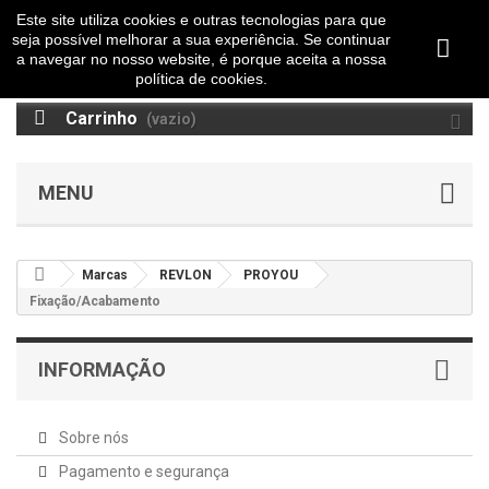
Este site utiliza cookies e outras tecnologias para que
seja possível melhorar a sua experiência. Se continuar
a navegar no nosso website, é porque aceita a nossa
política de cookies.
Carrinho
(vazio)
MENU
Marcas
REVLON
PROYOU
Fixação/Acabamento
INFORMAÇÃO
Sobre nós
Pagamento e segurança