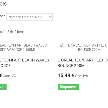
OIS
por
 1 - 2 de 2 itens
L TECNI ART BEACH WAVES
L`OREAL TECNI ART FLEX 
ORCE...
BOUNCE 200ML
€
15,49 €
Com IVA
Com IVA
vel
Disponível