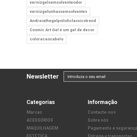
vernizgelsemsolventeodor
vernizgelunhassemsolventes
Andreiathegelpolishclassicstrend
Cosmic Art Gel é um gel de decor
coloracaocabelo
Newsletter
Categorias
Informação
Marcas
Contacte-nos
ACESSÓRIOS
Sobre nós
MAQUILHAGEM
Pagamento e seguranç
ESTÉTICA
Entrega e transportes