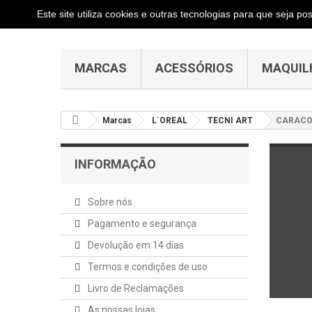
Este site utiliza cookies e outras tecnologias para que seja p
MARCAS
ACESSÓRIOS
MAQUIL
Marcas
L`OREAL
TECNI ART
CARACO
INFORMAÇÃO
Sobre nós
Pagamento e segurança
Devolução em 14 dias
Termos e condições de uso
Livro de Reclamações
As nossas lojas