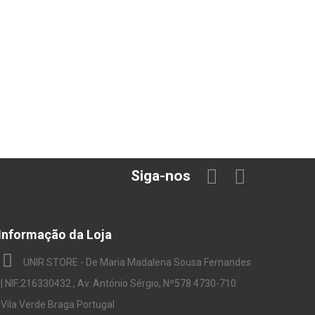
Siga-nos
Informação da Loja
UNIR STORE - De Maria Madalena Sousa Fernandes
| NIF:216330432 , Av. António Sérgio, Nº578 4730-710
Vila Verde Braga Portugal