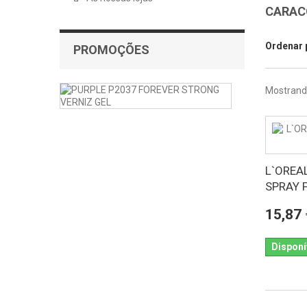
CARAC
Ordenar 
PROMOÇÕES
PURPLE
Mostrando
VERNIZ
GEL
P2037
FOREVER
STRONG
L`OREA
PURPLE
SPRAY F
P2037
FOREVER
15,87 
STRONG
VERNIZ...
Disponí
4,72 €
-20%
5,90
€
Com