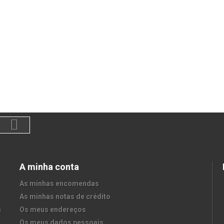
A minha conta
As minhas encomendas
As minhas notas de crédito
a
Os meus endereços
Os meus dados pessoais