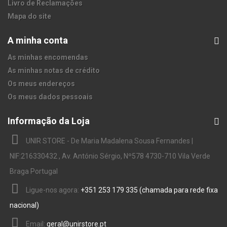
Livro de Reclamações
Mapa do site
A minha conta
As minhas encomendas
As minhas notas de crédito
Os meus endereços
Os meus dados pessoais
Informação da Loja
UNIR STORE - De Maria Madalena Sousa Fernandes |
NIF:216330432 , Av. António Sérgio, Nº578 4730-710 Vila Verde
Braga Portugal
Ligue-nos agora:
+351 253 179 335 (chamada para rede fixa
nacional)
Email:
geral@unirstore.pt