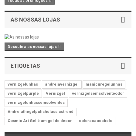
Todas as promoções
AS NOSSAS LOJAS
Descubra as nossas lojas
ETIQUETAS
vernizgelunhas
andreiavernizgel
manicuregelunhas
vernizgelpurple
Vernizgel
vernizgelsemsolventeodor
vernizgelunhassemsolventes
Andreiathegelpolishclassicstrend
Cosmic Art Gel é um gel de decor
coloracaocabelo