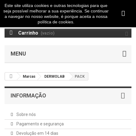
Este site utiliza cookies e outras tecnologias para que
seja possível melhorar a sua experiência. Se continuar
a navegar no nosso website, é porque aceita a nossa
política de cookies.
Carrinho
(vazio)
MENU
Marcas
DERMOLAB
PACK
INFORMAÇÃO
Sobre nós
Pagamento e segurança
Devolução em 14 dias