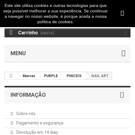
Este site utiliza cookies e outras tecnologias para que
seja possível melhorar a sua experiência. Se continuar
a navegar no nosso website, é porque aceita a nossa
política de cookies.
Carrinho
(vazio)
MENU
Marcas
PURPLE
PINCEIS
NAIL ART
INFORMAÇÃO
Sobre nós
Pagamento e segurança
Devolução em 14 dias