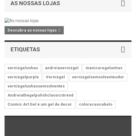
AS NOSSAS LOJAS
Descubra as nossas lojas
ETIQUETAS
vernizgelunhas
andreiavernizgel
manicuregelunhas
vernizgelpurple
Vernizgel
vernizgelsemsolventeodor
vernizgelunhassemsolventes
Andreiathegelpolishclassicstrend
Cosmic Art Gel é um gel de decor
coloracaocabelo