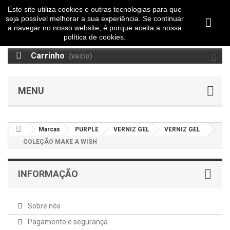
Este site utiliza cookies e outras tecnologias para que
seja possível melhorar a sua experiência. Se continuar
a navegar no nosso website, é porque aceita a nossa
política de cookies.
Carrinho
(vazio)
MENU
Marcas
PURPLE
VERNIZ GEL
VERNIZ GEL
COLEÇÃO MAKE A WISH
INFORMAÇÃO
Sobre nós
Pagamento e segurança