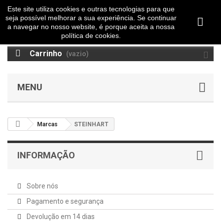
Este site utiliza cookies e outras tecnologias para que
seja possível melhorar a sua experiência. Se continuar
a navegar no nosso website, é porque aceita a nossa
política de cookies.
Carrinho
(vazio)
MENU
Marcas
STEINHART
INFORMAÇÃO
Sobre nós
Pagamento e segurança
Devolução em 14 dias