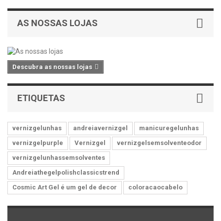
AS NOSSAS LOJAS
Descubra as nossas lojas
ETIQUETAS
vernizgelunhas
andreiavernizgel
manicuregelunhas
vernizgelpurple
Vernizgel
vernizgelsemsolventeodor
vernizgelunhassemsolventes
Andreiathegelpolishclassicstrend
Cosmic Art Gel é um gel de decor
coloracaocabelo