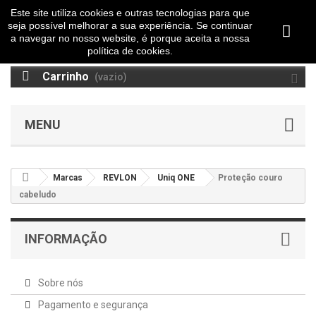
Este site utiliza cookies e outras tecnologias para que
seja possível melhorar a sua experiência. Se continuar
a navegar no nosso website, é porque aceita a nossa
política de cookies.
Carrinho
(vazio)
MENU
Marcas
REVLON
Uniq ONE
Proteção couro
cabeludo
INFORMAÇÃO
Sobre nós
Pagamento e segurança