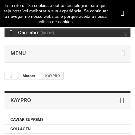
Este site utiliza cookies e outras tecnologias para que
seja possível melhorar a sua experiência. Se continuar
a navegar no nosso website, é porque aceita a nossa
política de cookies.
Carrinho
(vazio)
MENU
Marcas
KAYPRO
KAYPRO
CAVIAR SUPREME
COLLAGEN