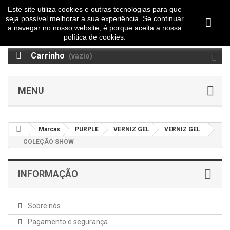
Este site utiliza cookies e outras tecnologias para que
seja possível melhorar a sua experiência. Se continuar
a navegar no nosso website, é porque aceita a nossa
política de cookies.
Carrinho
(vazio)
MENU
Marcas
PURPLE
VERNIZ GEL
VERNIZ GEL
COLEÇÃO SHOW
INFORMAÇÃO
Sobre nós
Pagamento e segurança