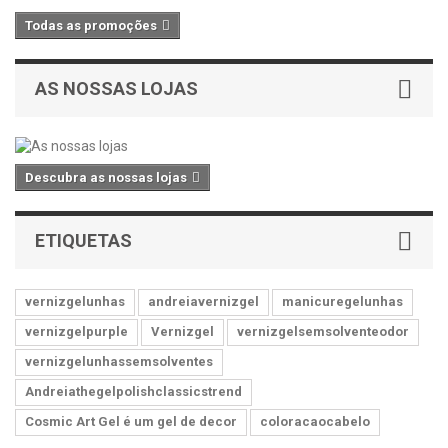
Todas as promoções
AS NOSSAS LOJAS
Descubra as nossas lojas
ETIQUETAS
vernizgelunhas
andreiavernizgel
manicuregelunhas
vernizgelpurple
Vernizgel
vernizgelsemsolventeodor
vernizgelunhassemsolventes
Andreiathegelpolishclassicstrend
Cosmic Art Gel é um gel de decor
coloracaocabelo