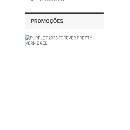
PROMOÇÕES
PURPLE
VERNIZ
GEL
P2038
FOREVER
PRETTY
PURPLE
P2038
FOREVER
PRETTY...
4,72 €
-20%
5,90
€
Com