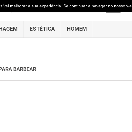
ossível melhorar a sua experiência. Se continuar a navegar no nosso web
HAGEM
ESTÉTICA
HOMEM
 PARA BARBEAR