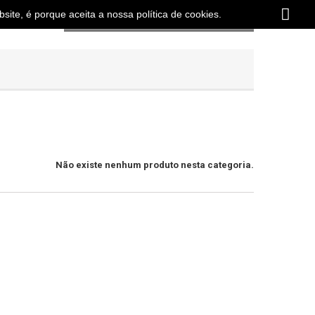
site, é porque aceita a nossa política de cookies.
Carrinho
(vazio)
Não existe nenhum produto nesta categoria.