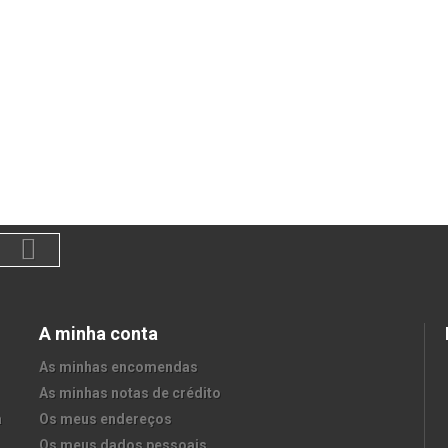
A minha conta
As minhas encomendas
As minhas notas de crédito
a
Os meus endereços
Os meus dados pessoais