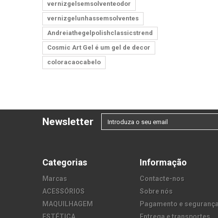
vernizgelsemsolventeodor
vernizgelunhassemsolventes
Andreiathegelpolishclassicstrend
Cosmic Art Gel é um gel de decor
coloracaocabelo
Newsletter
Categorias
Informação
Marcas
Contacte-nos
ACESSÓRIOS
Sobre nós
MAQUILHAGEM
Pagamento e seguranç
ESTÉTICA
Entrega e transportes