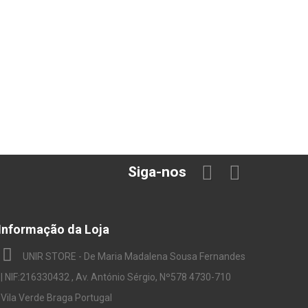
Siga-nos
Informação da Loja
UNIR STORE - De Maria Madalena Sousa Fernandes
| NIF:216330432 , Av. António Sérgio, Nº578 4730-710
Vila Verde Braga Portugal