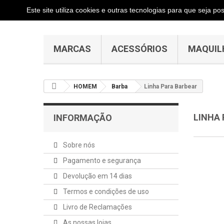
Este site utiliza cookies e outras tecnologias para que seja p
MARCAS
ACESSÓRIOS
MAQUIL
HOMEM
Barba
Linha Para Barbear
LINHA
INFORMAÇÃO
Sobre nós
Pagamento e segurança
Devolução em 14 dias
Termos e condições de uso
Livro de Reclamações
As nossas lojas