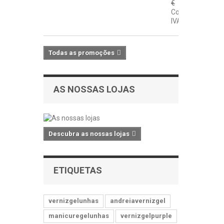
€
Com
IVA
Todas as promoções
AS NOSSAS LOJAS
Descubra as nossas lojas
ETIQUETAS
vernizgelunhas
andreiavernizgel
manicuregelunhas
vernizgelpurple