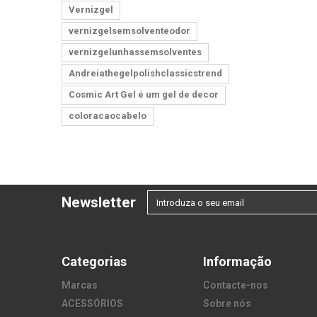
Vernizgel
vernizgelsemsolventeodor
vernizgelunhassemsolventes
Andreiathegelpolishclassicstrend
Cosmic Art Gel é um gel de decor
coloracaocabelo
Newsletter
Categorias
Informação
Marcas
Contacte-nos
ACESSÓRIOS
Sobre nós