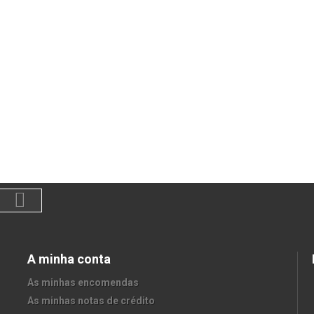
A minha conta
As minhas encomendas
As minhas notas de crédito