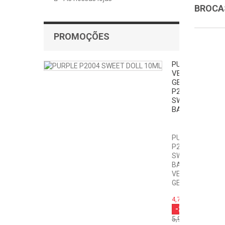
BROCA
PROMOÇÕES
PURPLE
VERNIZ
GEL
P2004
SWEET
BABY
PURPLE
P2004
SWEET
BABY
VERNIZ
GEL...
4,72 €
-20%
5,90