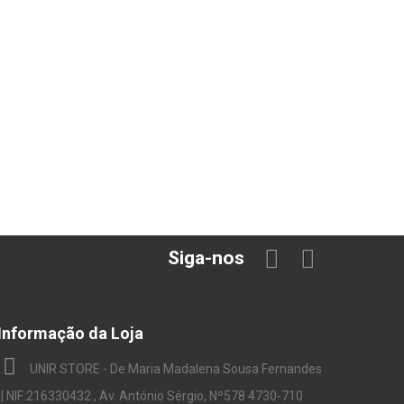
Siga-nos
Informação da Loja
UNIR STORE - De Maria Madalena Sousa Fernandes
| NIF:216330432 , Av. António Sérgio, Nº578 4730-710