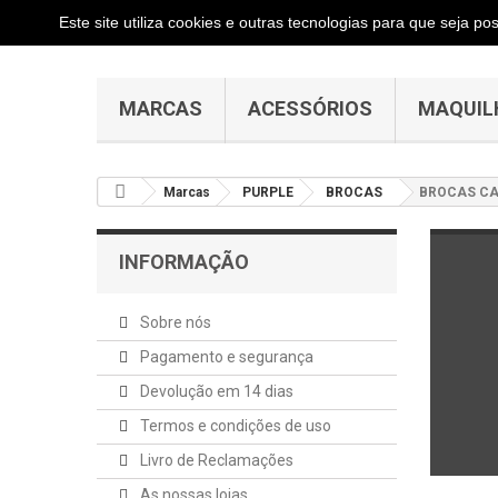
Este site utiliza cookies e outras tecnologias para que seja p
MARCAS
ACESSÓRIOS
MAQUIL
Marcas
PURPLE
BROCAS
BROCAS C
INFORMAÇÃO
Sobre nós
Pagamento e segurança
Devolução em 14 dias
Termos e condições de uso
Livro de Reclamações
As nossas lojas