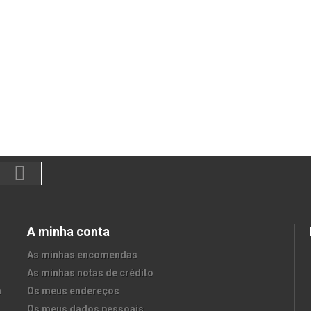
A minha conta
As minhas encomendas
As minhas notas de crédito
a
Os meus endereços
Os meus dados pessoais