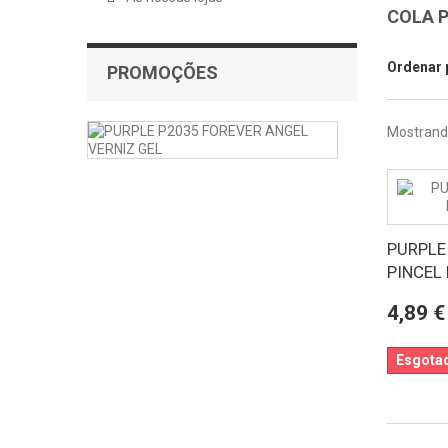
COLA 
Ordenar 
PROMOÇÕES
PURPLE
Mostrando
VERNIZ
GEL
P2035
FOREVER
ANGEL
PURPLE
PURPLE
PINCEL 
P2035
FOREVER
4,89 €
ANGEL
VERNIZ...
Esgota
4,72 €
-20%
5,90
€
Com