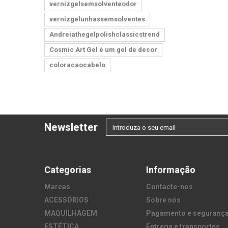
vernizgelsemsolventeodor
vernizgelunhassemsolventes
Andreiathegelpolishclassicstrend
Cosmic Art Gel é um gel de decor
coloracaocabelo
Newsletter
Categorias
Informação
Marcas
Contacte-nos
ACESSÓRIOS
Sobre nós
MAQUILHAGEM
Pagamento e seguranç
ESTÉTICA
Entrega e transportes