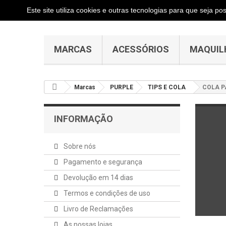
Este site utiliza cookies e outras tecnologias para que seja p
MARCAS
ACESSÓRIOS
MAQUIL
Marcas
PURPLE
TIPS E COLA
COLA P
INFORMAÇÃO
Sobre nós
Pagamento e segurança
Devolução em 14 dias
Termos e condições de uso
Livro de Reclamações
As nossas lojas