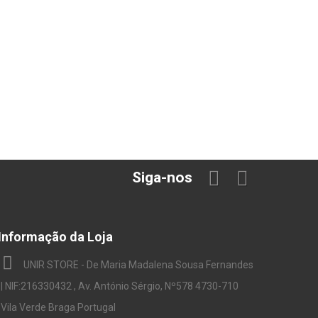
Siga-nos
Informação da Loja
UNIR STORE - De Maria Madalena Sousa Fernandes
| NIF:216330432 , Av. António Sérgio, Nº578 4730-710
Vila Verde Braga Portugal