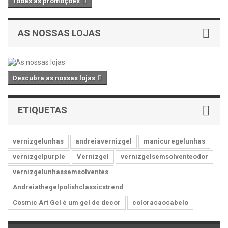
Todas as promoções
AS NOSSAS LOJAS
Descubra as nossas lojas
ETIQUETAS
vernizgelunhas
andreiavernizgel
manicuregelunhas
vernizgelpurple
Vernizgel
vernizgelsemsolventeodor
vernizgelunhassemsolventes
Andreiathegelpolishclassicstrend
Cosmic Art Gel é um gel de decor
coloracaocabelo