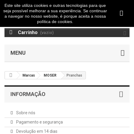
Este site utiliza cookies e outras tecnologias para que
seja possível melhorar a sua experiência. Se continuar
a navegar no nosso website, é porque aceita a nossa
política de cookies.
Carrinho
(vazio)
MENU
Marcas
MOSER
Pranchas
INFORMAÇÃO
Sobre nós
Pagamento e segurança
Devolução em 14 dias