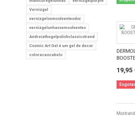
manicuregelunhas
vernizgelpurple
Vernizgel
vernizgelsemsolventeodor
vernizgelunhassemsolventes
Andreiathegelpolishclassicstrend
Cosmic Art Gel é um gel de decor
DERMOL
coloracaocabelo
BOOSTER
19,95 
Esgota
Mostrando