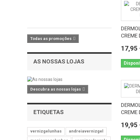
5,90
€
Com
IVA
DERMOL
CREME D
Todas as promoções
17,95 
AS NOSSAS LOJAS
Disponí
Descubra as nossas lojas
DERMOL
ETIQUETAS
CREME D
19,95 
vernizgelunhas
andreiavernizgel
Disponí