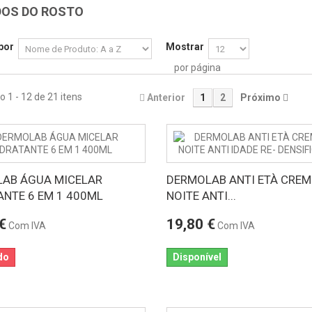
DOS DO ROSTO
por
Mostrar
por página
 1 - 12 de 21 itens
Anterior
1
2
Próximo
AB ÁGUA MICELAR
DERMOLAB ANTI ETÀ CREM
ANTE 6 EM 1 400ML
NOITE ANTI...
€
19,80 €
Com IVA
Com IVA
do
Disponível