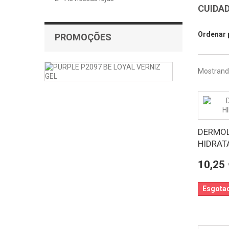
CUIDA
Ordenar 
PROMOÇÕES
PURPLE
Mostrando
VERNIZ
GEL
P2097
BE
LOYAL
10ML
DERMOL
PURPLE
HIDRAT
P2097
BE
10,25 
LOYAL
VERNIZ
GEL
Esgota
O...
4,72 €
-20%