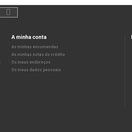
A minha conta
As minhas encomendas
As minhas notas de crédito
a
Os meus endereços
Os meus dados pessoais