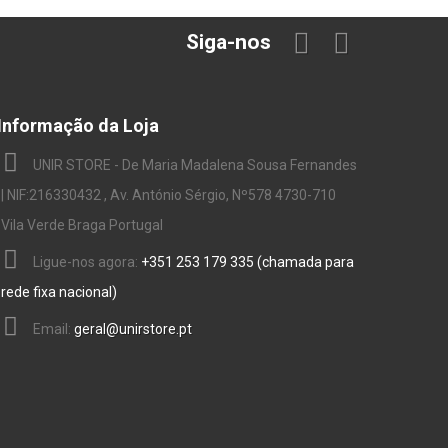
Siga-nos
Informação da Loja
UNIR STORE - De Maria Madalena Sousa Fernandes
| NIF:216330432 , Av. António Sérgio, Nº578 4730-710
Vila Verde Braga Portugal
Ligue-nos agora:
+351 253 179 335 (chamada para
rede fixa nacional)
Email:
geral@unirstore.pt