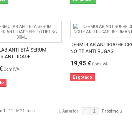
DERMOLAB ANTIRUGHE CR
AB ANTI ETÀ SERUM
NOITE ANTI RUGAS...
 ANTI IDADE...
19,95 €
Com IVA
€
Com IVA
Esgotado
do
 1 - 12 de 21 itens
Anterior
1
2
Próximo