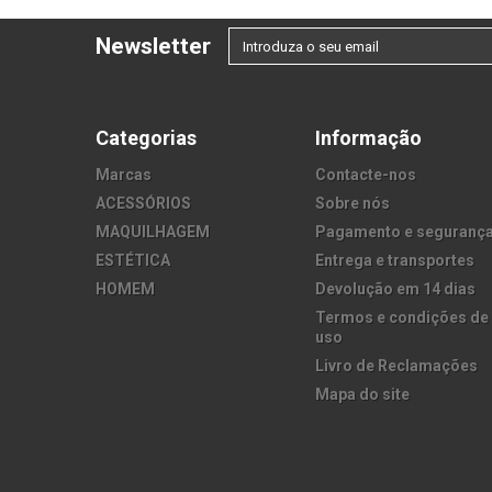
Newsletter
Categorias
Informação
Marcas
Contacte-nos
ACESSÓRIOS
Sobre nós
MAQUILHAGEM
Pagamento e seguranç
ESTÉTICA
Entrega e transportes
HOMEM
Devolução em 14 dias
Termos e condições de
uso
Livro de Reclamações
Mapa do site