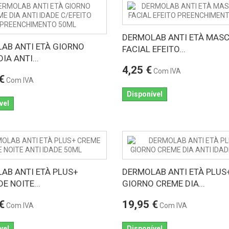
DERMOLAB ANTI ETÀ MAS
AB ANTI ETÀ GIORNO
FACIAL EFEITO...
IA ANTI...
4,25 €
Com IVA
€
Com IVA
Disponível
vel
AB ANTI ETÀ PLUS+
DERMOLAB ANTI ETÀ PLUS
E NOITE...
GIORNO CREME DIA...
€
19,95 €
Com IVA
Com IVA
vel
Disponível