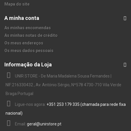
Mapa do site
A minha conta
As minhas encomendas
As minhas notas de crédito
Os meus endereços
Os meus dados pessoais
Informação da Loja
UNIR STORE - De Maria Madalena Sousa Fernandes |
NIF:216330432 , Av. António Sérgio, Nº578 4730-710 Vila Verde
Braga Portugal
Ligue-nos agora:
+351 253 179 335 (chamada para rede fixa
nacional)
Email:
geral@unirstore.pt