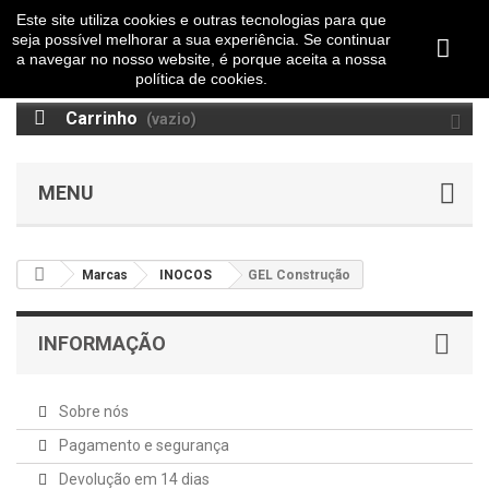
Este site utiliza cookies e outras tecnologias para que
seja possível melhorar a sua experiência. Se continuar
a navegar no nosso website, é porque aceita a nossa
política de cookies.
Carrinho
(vazio)
MENU
Marcas
INOCOS
GEL Construção
INFORMAÇÃO
Sobre nós
Pagamento e segurança
Devolução em 14 dias