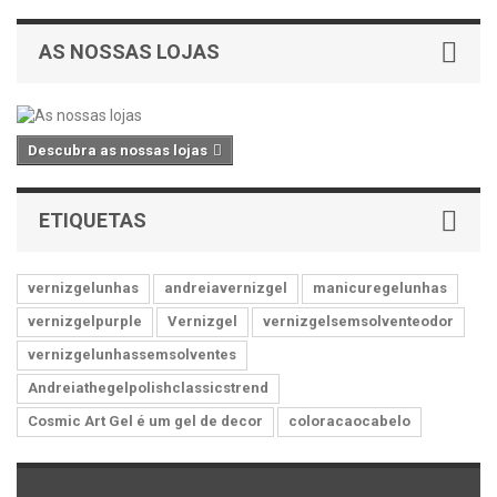
AS NOSSAS LOJAS
Descubra as nossas lojas
ETIQUETAS
vernizgelunhas
andreiavernizgel
manicuregelunhas
vernizgelpurple
Vernizgel
vernizgelsemsolventeodor
vernizgelunhassemsolventes
Andreiathegelpolishclassicstrend
Cosmic Art Gel é um gel de decor
coloracaocabelo