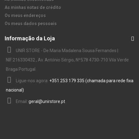
As minhas notas de crédito
Os meus endereços
Os meus dados pessoais
Informação da Loja
UNIR STORE - De Maria Madalena Sousa Fernandes |
NIF:216330432 , Av. António Sérgio, Nº578 4730-710 Vila Verde
Braga Portugal
Ligue-nos agora:
+351 253 179 335 (chamada para rede fixa
nacional)
Email:
geral@unirstore.pt