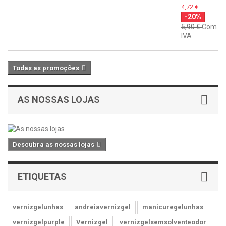
4,72 €
-20%
5,90 €
Com
IVA
Todas as promoções
AS NOSSAS LOJAS
Descubra as nossas lojas
ETIQUETAS
vernizgelunhas
andreiavernizgel
manicuregelunhas
vernizgelpurple
Vernizgel
vernizgelsemsolventeodor