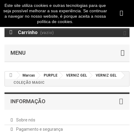
Este site utiliza cookies e outras tecnologias para que
seja possível melhorar a sua experiência. Se continuar
a navegar no nosso website, é porque aceita a nossa
política de cookies.
Carrinho
(vazio)
MENU
Marcas
PURPLE
VERNIZ GEL
VERNIZ GEL
COLEÇÃO MAGIC
INFORMAÇÃO
Sobre nós
Pagamento e segurança