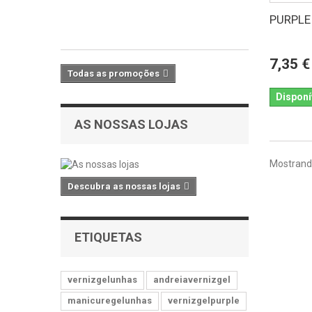
€
Com
PURPLE
IVA
7,35 €
Todas as promoções
Disponí
AS NOSSAS LOJAS
Mostrando
Descubra as nossas lojas
ETIQUETAS
vernizgelunhas
andreiavernizgel
manicuregelunhas
vernizgelpurple