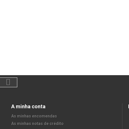
A minha conta
As minhas encomendas
As minhas notas de crédito