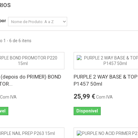
RIOS
por
 1 - 6 de 6 itens
(depois do PRIMER) BOND
PURPLE 2 WAY BASE & TOP
OR...
P1457 50ml
25,99 €
Com IVA
Com IVA
vel
Disponível