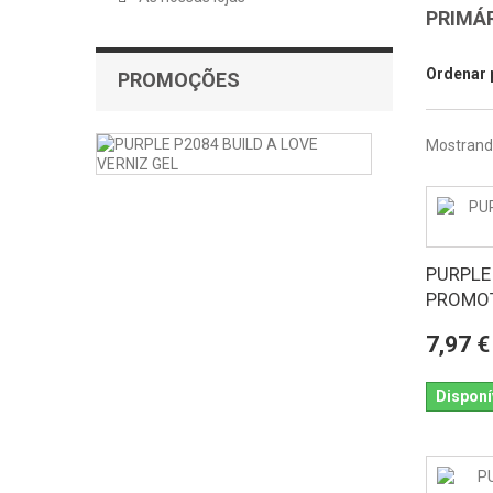
PRIMÁ
Ordenar 
PROMOÇÕES
PURPLE
Mostrando
VERNIZ
GEL
P2084
BUILD
A
LOVE
PURPLE 
PROMOT
PURPLE
P2084
7,97 €
BUILD
A
LOVE
Disponí
VERNIZ...
4,72 €
-20%
5,90