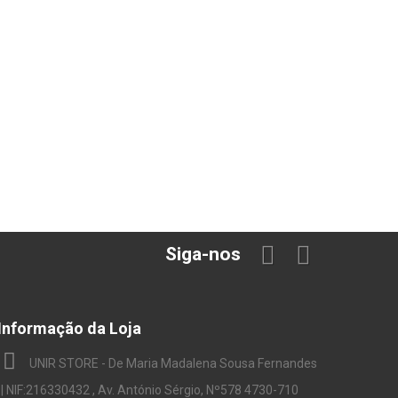
Siga-nos
Informação da Loja
UNIR STORE - De Maria Madalena Sousa Fernandes
| NIF:216330432 , Av. António Sérgio, Nº578 4730-710