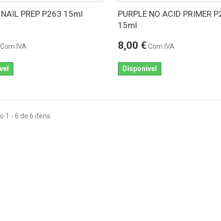
 NAIL PREP P263 15ml
PURPLE NO ACID PRIMER P
15ml
8,00 €
Com IVA
Com IVA
vel
Disponível
 1 - 6 de 6 itens