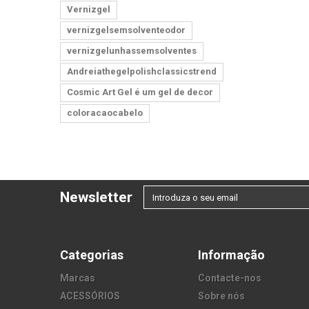
Vernizgel
vernizgelsemsolventeodor
vernizgelunhassemsolventes
Andreiathegelpolishclassicstrend
Cosmic Art Gel é um gel de decor
coloracaocabelo
Newsletter
Categorias
Informação
Marcas
Contacte-nos
ACESSÓRIOS
Sobre nós